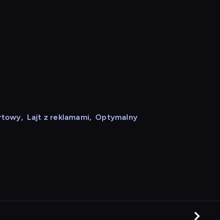
rtowy
,
Lajt z reklamami
,
Optymalny