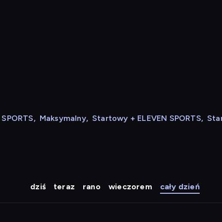
N SPORTS
,
Maksymalny
,
Startowy + ELEVEN SPORTS
,
Sta
dziś
teraz
rano
wieczorem
cały dzień