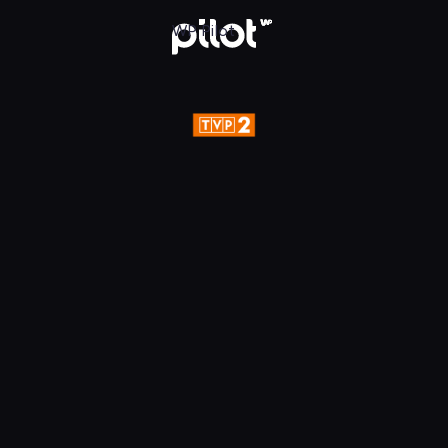
aj w WP Pilot
WP Pilot