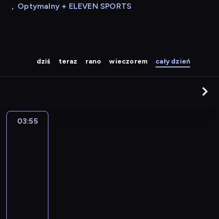
,
Optymalny + ELEVEN SPORTS
dziś
teraz
rano
wieczorem
cały dzień
03:55
Barwy
szczęścia
03:55
-
04:30
serial
obyczajowy
P
o
r