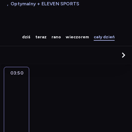
,
Optymalny + ELEVEN SPORTS
dziś
teraz
rano
wieczorem
cały dzień
03:50
Barwy
szczęścia
03:50
-
04:30
serial
obyczajowy
G
d
y