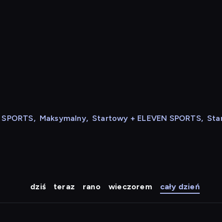
N SPORTS
,
Maksymalny
,
Startowy + ELEVEN SPORTS
,
Sta
dziś
teraz
rano
wieczorem
cały dzień