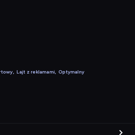
rtowy
,
Lajt z reklamami
,
Optymalny