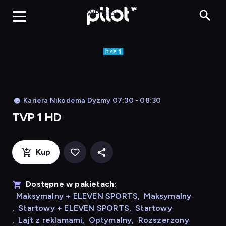
TVP 1 HD, Ogląda
WP Pilot
Kariera Nikodema Dyzmy 07:30 - 08:30
TVP 1 HD
Kup
Dostępne w pakietach:
Maksymalny + ELEVEN SPORTS
,
Maksymalny
,
Startowy + ELEVEN SPORTS
,
Startowy
,
Lajt z reklamami
,
Optymalny
,
Rozszerzony