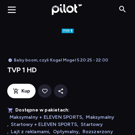
TVP 1 HD, Ogląda
WP Pilot
Baby boom, czyli Kogel Mogel 5 20:25 - 22:00
TVP 1 HD
Kup
Dostępne w pakietach:
Maksymalny + ELEVEN SPORTS
,
Maksymalny
,
Startowy + ELEVEN SPORTS
,
Startowy
,
Lajt z reklamami
,
Optymalny
,
Rozszerzony