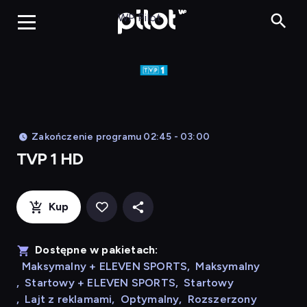
TVP 1 HD, Ogląda
WP Pilot
Zakończenie programu 02:45 - 03:00
TVP 1 HD
Kup
Dostępne w pakietach:
Maksymalny + ELEVEN SPORTS
,
Maksymalny
,
Startowy + ELEVEN SPORTS
,
Startowy
,
Lajt z reklamami
,
Optymalny
,
Rozszerzony