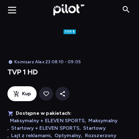
TVP 1 HD, Ogląda
WP Pilot
Komisarz Alex 23 08:10 - 09:05
TVP 1 HD
Kup
Dostępne w pakietach:
Maksymalny + ELEVEN SPORTS
,
Maksymalny
,
Startowy + ELEVEN SPORTS
,
Startowy
,
Lajt z reklamami
,
Optymalny
,
Rozszerzony