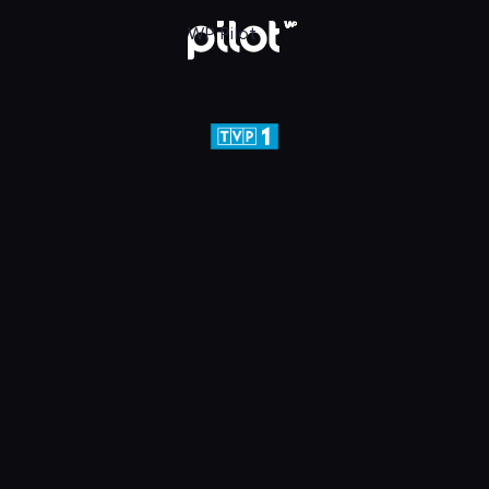
j w WP Pilot
WP Pilot