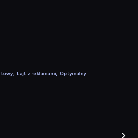
rtowy
,
Lajt z reklamami
,
Optymalny