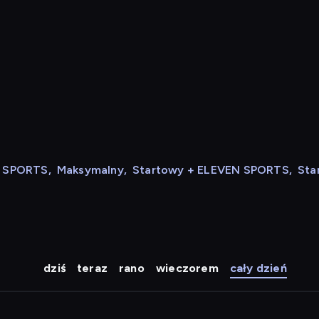
N SPORTS
,
Maksymalny
,
Startowy + ELEVEN SPORTS
,
Sta
dziś
teraz
rano
wieczorem
cały dzień