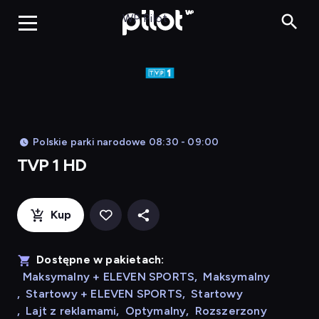
TVP 1 HD, Ogląda
WP Pilot
Polskie parki narodowe 08:30 - 09:00
TVP 1 HD
Kup
Dostępne w pakietach:
Maksymalny + ELEVEN SPORTS
,
Maksymalny
,
Startowy + ELEVEN SPORTS
,
Startowy
,
Lajt z reklamami
,
Optymalny
,
Rozszerzony