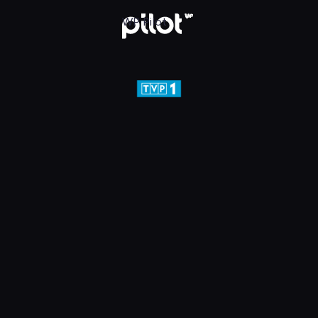
j w WP Pilot
WP Pilot