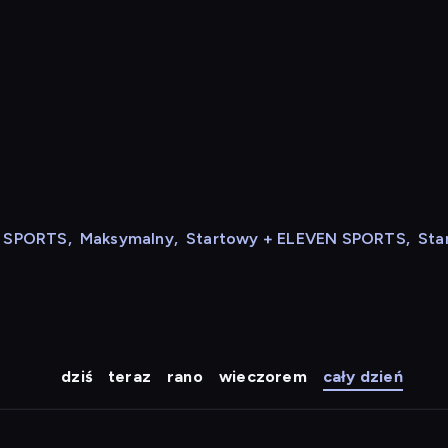
N SPORTS
,
Maksymalny
,
Startowy + ELEVEN SPORTS
,
Sta
dziś
teraz
rano
wieczorem
cały dzień