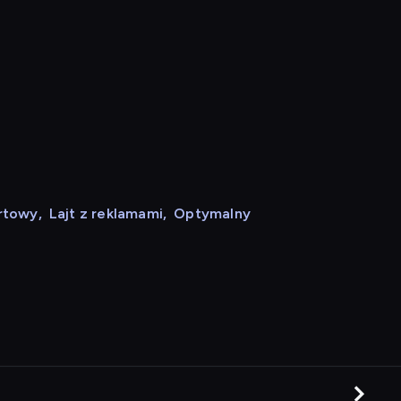
rtowy
,
Lajt z reklamami
,
Optymalny