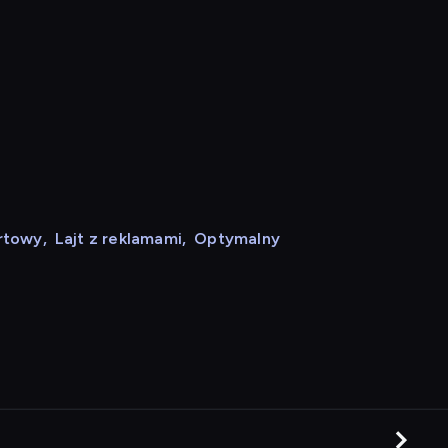
rtowy
,
Lajt z reklamami
,
Optymalny