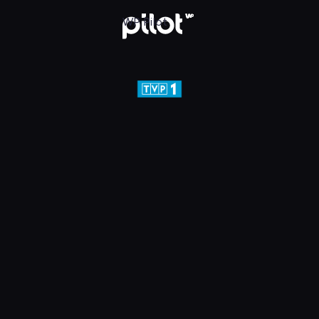
j w WP Pilot
WP Pilot