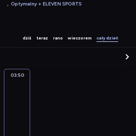
,
Optymalny + ELEVEN SPORTS
dziś
teraz
rano
wieczorem
cały dzień
03:50
Akacjowa
38
03:50
-
05:00
telenowela
I
n
i
g