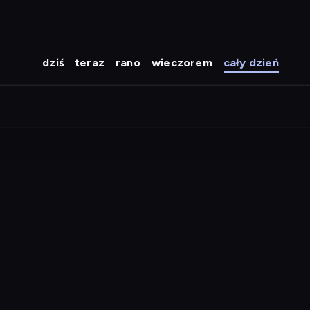
dziś
teraz
rano
wieczorem
cały dzień