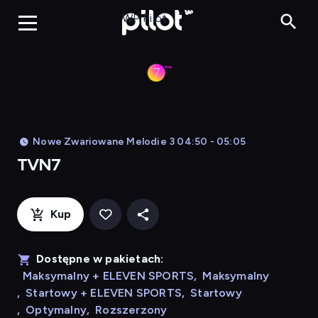
TVN7, Oglądaj w WP 
WP Pilot
Nowe Zwariowane Melodie 3 04:50 - 05:05
TVN7
Kup
Dostępne w pakietach:
Maksymalny + ELEVEN SPORTS
,
Maksymalny
,
Startowy + ELEVEN SPORTS
,
Startowy
,
Optymalny
,
Rozszerzony