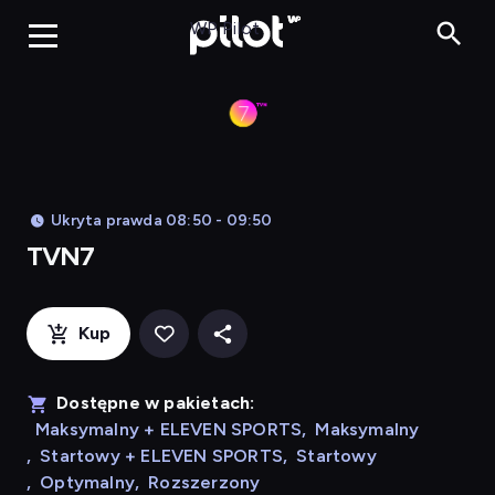
TVN7, Oglądaj w WP 
WP Pilot
Ukryta prawda 08:50 - 09:50
TVN7
Kup
Dostępne w pakietach:
Maksymalny + ELEVEN SPORTS
,
Maksymalny
,
Startowy + ELEVEN SPORTS
,
Startowy
,
Optymalny
,
Rozszerzony