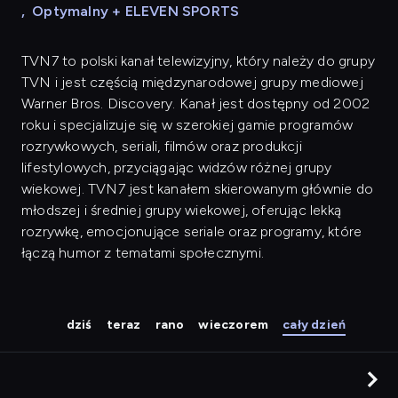
,
Optymalny + ELEVEN SPORTS
TVN7 to polski kanał telewizyjny, który należy do grupy
TVN i jest częścią międzynarodowej grupy mediowej
Warner Bros. Discovery. Kanał jest dostępny od 2002
roku i specjalizuje się w szerokiej gamie programów
rozrywkowych, seriali, filmów oraz produkcji
lifestylowych, przyciągając widzów różnej grupy
wiekowej. TVN7 jest kanałem skierowanym głównie do
młodszej i średniej grupy wiekowej, oferując lekką
rozrywkę, emocjonujące seriale oraz programy, które
łączą humor z tematami społecznymi.
dziś
teraz
rano
wieczorem
cały dzień