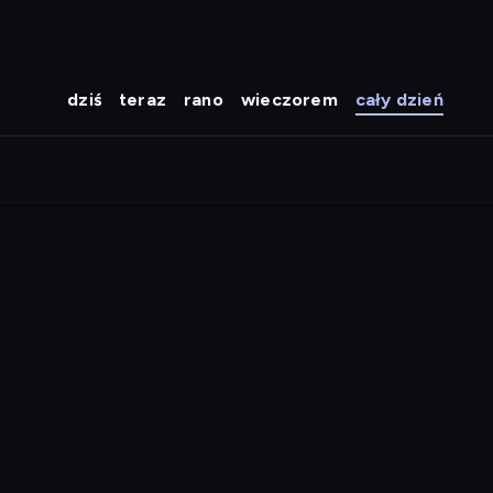
dziś
teraz
rano
wieczorem
cały dzień