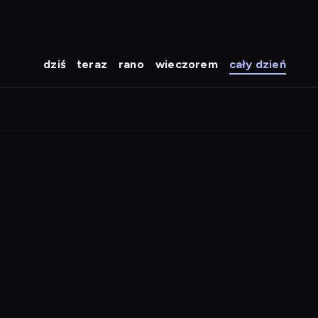
dziś
teraz
rano
wieczorem
cały dzień