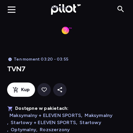
TVN7, Oglądaj w WP 
WP Pilot
Ten moment 03:20 - 03:55
TVN7
Kup
Dostępne w pakietach:
Maksymalny + ELEVEN SPORTS
,
Maksymalny
,
Startowy + ELEVEN SPORTS
,
Startowy
,
Optymalny
,
Rozszerzony