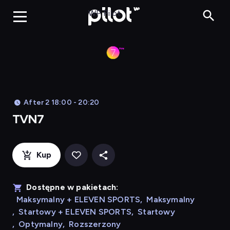
TVN7, Oglądaj w WP 
WP Pilot
After 2 18:00 - 20:20
TVN7
Kup
Dostępne w pakietach:
Maksymalny + ELEVEN SPORTS
,
Maksymalny
,
Startowy + ELEVEN SPORTS
,
Startowy
,
Optymalny
,
Rozszerzony