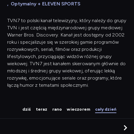
,
Optymalny + ELEVEN SPORTS
TVN7 to polski kanał telewizyjny, który należy do grupy
TVN i jest częścią międzynarodowej grupy mediowej
Warner Bros. Discovery. Kanał jest dostępny od 2002
roku i specjalizuje się w szerokiej gamie programów
rozrywkowych, seriali, filmów oraz produkcji
lifestylowych, przyciągając widzów różnej grupy
wiekowej. TVN7 jest kanałem skierowanym głównie do
młodszej i średniej grupy wiekowej, oferując lekką
rozrywkę, emocjonujące seriale oraz programy, które
łączą humor z tematami społecznymi.
dziś
teraz
rano
wieczorem
cały dzień