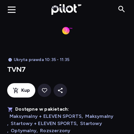
TVN7, Oglądaj w WP 
WP Pilot
Ukryta prawda 10:35 - 11:35
TVN7
Kup
Dostępne w pakietach:
Maksymalny + ELEVEN SPORTS
,
Maksymalny
,
Startowy + ELEVEN SPORTS
,
Startowy
,
Optymalny
,
Rozszerzony