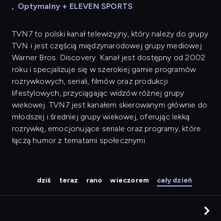
,
Optymalny + ELEVEN SPORTS
TVN7 to polski kanał telewizyjny, który należy do grupy
TVN i jest częścią międzynarodowej grupy mediowej
Warner Bros. Discovery. Kanał jest dostępny od 2002
roku i specjalizuje się w szerokiej gamie programów
rozrywkowych, seriali, filmów oraz produkcji
lifestylowych, przyciągając widzów różnej grupy
wiekowej. TVN7 jest kanałem skierowanym głównie do
młodszej i średniej grupy wiekowej, oferując lekką
rozrywkę, emocjonujące seriale oraz programy, które
łączą humor z tematami społecznymi.
dziś
teraz
rano
wieczorem
cały dzień