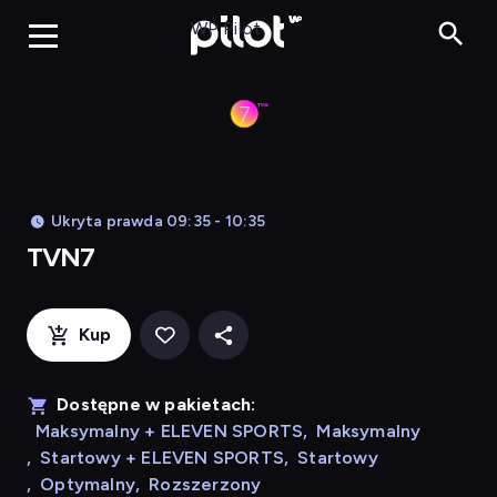
TVN7, Oglądaj w WP 
WP Pilot
Ukryta prawda 09:35 - 10:35
TVN7
Kup
Dostępne w pakietach:
Maksymalny + ELEVEN SPORTS
,
Maksymalny
,
Startowy + ELEVEN SPORTS
,
Startowy
,
Optymalny
,
Rozszerzony