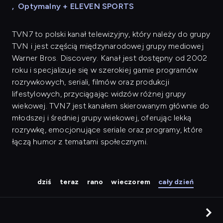
,
Optymalny + ELEVEN SPORTS
TVN7 to polski kanał telewizyjny, który należy do grupy
TVN i jest częścią międzynarodowej grupy mediowej
Warner Bros. Discovery. Kanał jest dostępny od 2002
roku i specjalizuje się w szerokiej gamie programów
rozrywkowych, seriali, filmów oraz produkcji
lifestylowych, przyciągając widzów różnej grupy
wiekowej. TVN7 jest kanałem skierowanym głównie do
młodszej i średniej grupy wiekowej, oferując lekką
rozrywkę, emocjonujące seriale oraz programy, które
łączą humor z tematami społecznymi.
dziś
teraz
rano
wieczorem
cały dzień