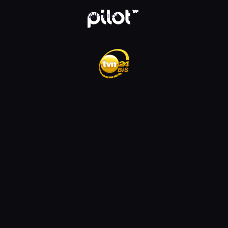
ądaj w WP Pilot
WP Pilot