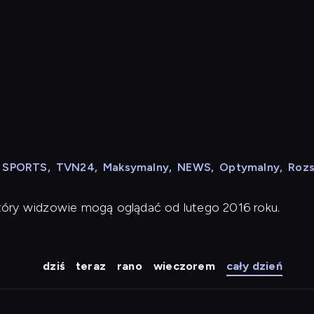
N SPORTS
,
TVN24
,
Maksymalny
,
NEWS
,
Optymalny
,
Roz
tóry widzowie mogą oglądać od lutego 2016 roku.
dziś
teraz
rano
wieczorem
cały dzień