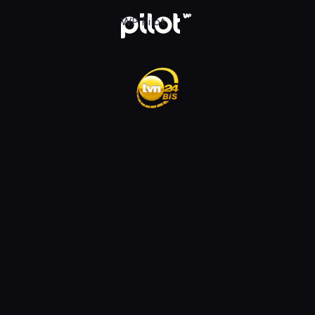
ądaj w WP Pilot
WP Pilot