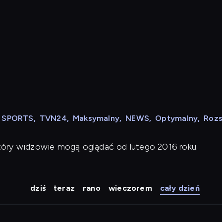
N SPORTS
,
TVN24
,
Maksymalny
,
NEWS
,
Optymalny
,
Roz
tóry widzowie mogą oglądać od lutego 2016 roku.
dziś
teraz
rano
wieczorem
cały dzień