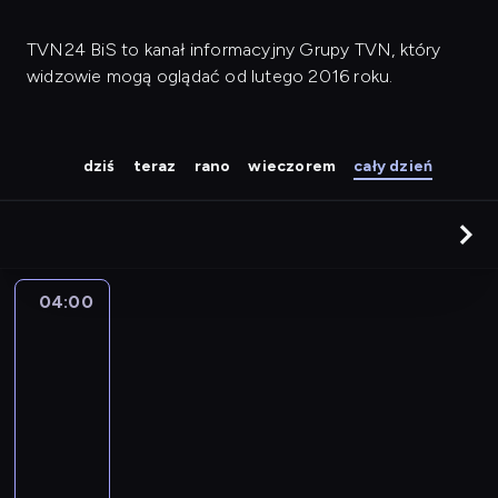
TVN24 BiS to kanał informacyjny Grupy TVN, który
widzowie mogą oglądać od lutego 2016 roku.
dziś
teraz
rano
wieczorem
cały dzień
04:00
Niezwykłe
Stany
Prokopa
04:00
-
04:30
program
rozrywkowy
turystyka/podróże