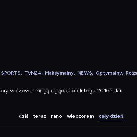
N SPORTS
,
TVN24
,
Maksymalny
,
NEWS
,
Optymalny
,
Roz
tóry widzowie mogą oglądać od lutego 2016 roku.
dziś
teraz
rano
wieczorem
cały dzień