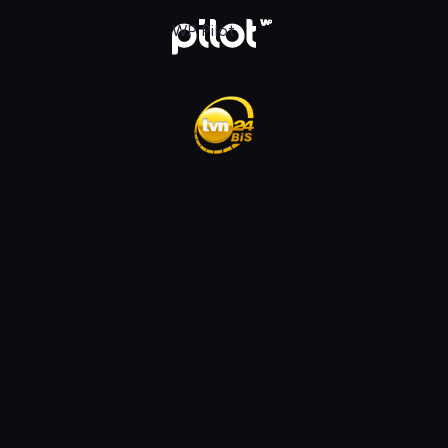
ądaj w WP Pilot
WP Pilot