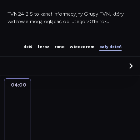
TVN24 BiS to kanał informacyjny Grupy TVN, który
widzowie mogą oglądać od lutego 2016 roku.
dziś
teraz
rano
wieczorem
cały dzień
04:00
Nowa
Maja
w
ogrodzie
04:00
-
04:35
magazyn
ogrodniczy