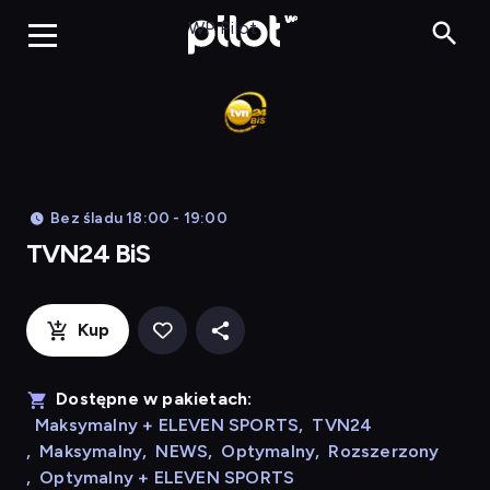
TVN24 BiS, Ogl
WP Pilot
Bez śladu 18:00 - 19:00
TVN24 BiS
Kup
Dostępne w pakietach:
Maksymalny + ELEVEN SPORTS
,
TVN24
,
Maksymalny
,
NEWS
,
Optymalny
,
Rozszerzony
,
Optymalny + ELEVEN SPORTS