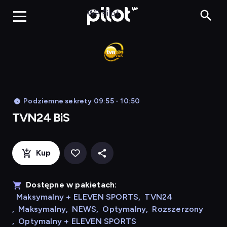
TVN24 BiS, Ogl
WP Pilot
Podziemne sekrety 09:55 - 10:50
TVN24 BiS
Kup
Dostępne w pakietach:
Maksymalny + ELEVEN SPORTS
,
TVN24
,
Maksymalny
,
NEWS
,
Optymalny
,
Rozszerzony
,
Optymalny + ELEVEN SPORTS