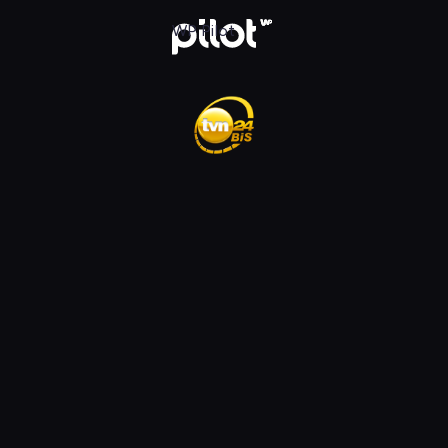
ądaj w WP Pilot
WP Pilot