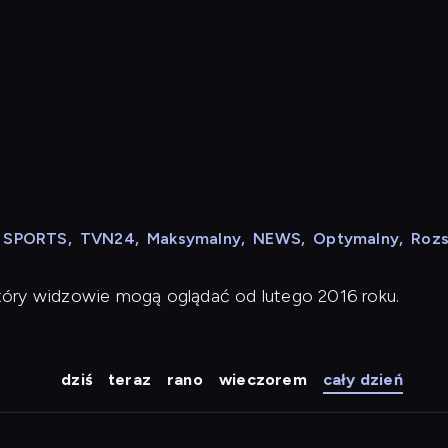
N SPORTS
,
TVN24
,
Maksymalny
,
NEWS
,
Optymalny
,
Roz
tóry widzowie mogą oglądać od lutego 2016 roku.
dziś
teraz
rano
wieczorem
cały dzień