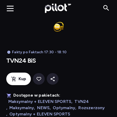
TVN24 BiS, Ogl
WP Pilot
Fakty po Faktach 17:30 - 18:10
TVN24 BiS
Kup
Dostępne w pakietach:
Maksymalny + ELEVEN SPORTS
,
TVN24
,
Maksymalny
,
NEWS
,
Optymalny
,
Rozszerzony
,
Optymalny + ELEVEN SPORTS