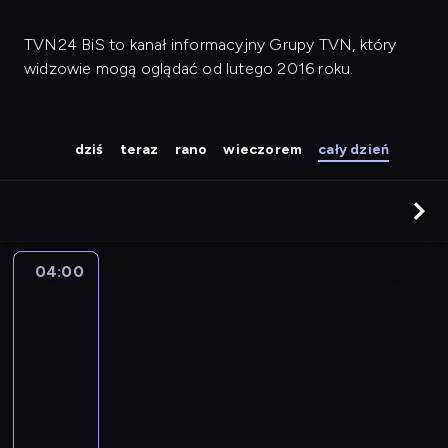
TVN24 BiS to kanał informacyjny Grupy TVN, który
widzowie mogą oglądać od lutego 2016 roku.
dziś
teraz
rano
wieczorem
cały dzień
04:00
Nowa
Maja
w
ogrodzie
04:00
-
04:35
magazyn
ogrodniczy