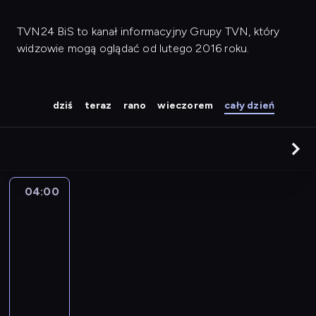
TVN24 BiS to kanał informacyjny Grupy TVN, który
widzowie mogą oglądać od lutego 2016 roku.
dziś
teraz
rano
wieczorem
cały dzień
04:00
Nowa
Maja
w
ogrodzie
04:00
-
04:35
magazyn
ogrodniczy