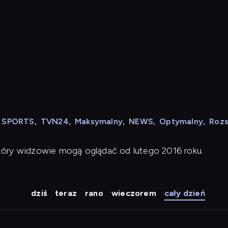
N SPORTS
,
TVN24
,
Maksymalny
,
NEWS
,
Optymalny
,
Roz
tóry widzowie mogą oglądać od lutego 2016 roku.
dziś
teraz
rano
wieczorem
cały dzień