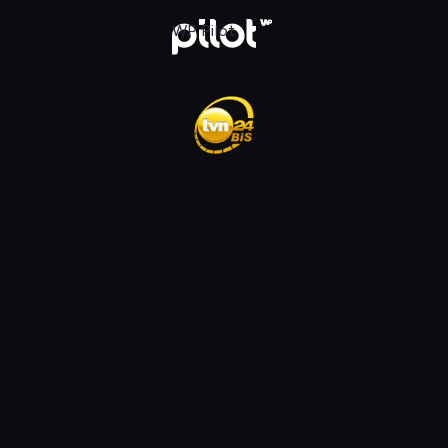
ądaj w WP Pilot
WP Pilot