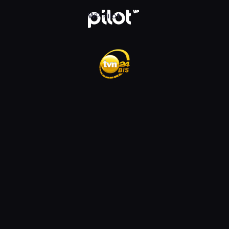
ądaj w WP Pilot
WP Pilot