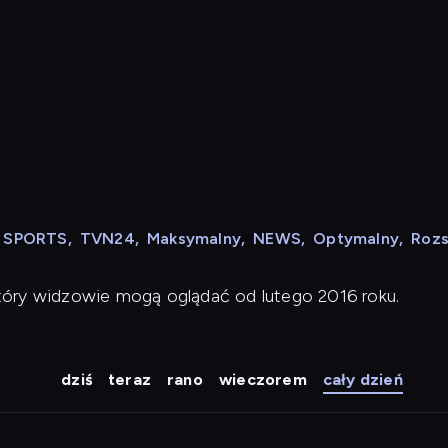
N SPORTS
,
TVN24
,
Maksymalny
,
NEWS
,
Optymalny
,
Roz
tóry widzowie mogą oglądać od lutego 2016 roku.
dziś
teraz
rano
wieczorem
cały dzień