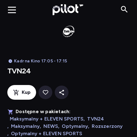
TVN24, Oglądaj w 
WP Pilot
Kadr na Kino 17:05 - 17:15
TVN24
Kup
Dostępne w pakietach:
Maksymalny + ELEVEN SPORTS
,
TVN24
,
Maksymalny
,
NEWS
,
Optymalny
,
Rozszerzony
,
Optymalny + ELEVEN SPORTS