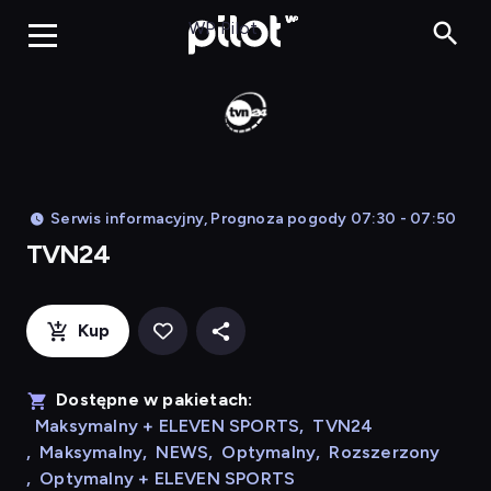
TVN24, Oglądaj w 
WP Pilot
Serwis informacyjny, Prognoza pogody 07:30 - 07:50
TVN24
Kup
Dostępne w pakietach:
Maksymalny + ELEVEN SPORTS
,
TVN24
,
Maksymalny
,
NEWS
,
Optymalny
,
Rozszerzony
,
Optymalny + ELEVEN SPORTS