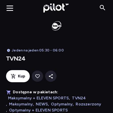
TVN24, Oglądaj w 
WP Pilot
Jeden na jeden 05:30 - 06:00
TVN24
Kup
Dostępne w pakietach:
Maksymalny + ELEVEN SPORTS
,
TVN24
,
Maksymalny
,
NEWS
,
Optymalny
,
Rozszerzony
,
Optymalny + ELEVEN SPORTS