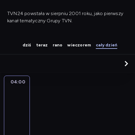
TVN24 powstała w sierpniu 2001 roku, jako pierwszy
kanał tematyczny Grupy TVN.
dziś
teraz
rano
wieczorem
cały dzień
04:00
Serwis
informacyjny,
Prognoza
pogody
04:00
-
04:30
program
informacyjny