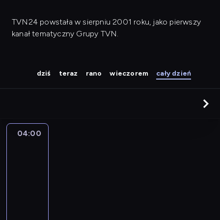
TVN24 powstała w sierpniu 2001 roku, jako pierwszy
kanał tematyczny Grupy TVN.
dziś
teraz
rano
wieczorem
cały dzień
04:00
Serwis
informacyjny,
Prognoza
pogody
04:00
-
04:30
program
informacyjny