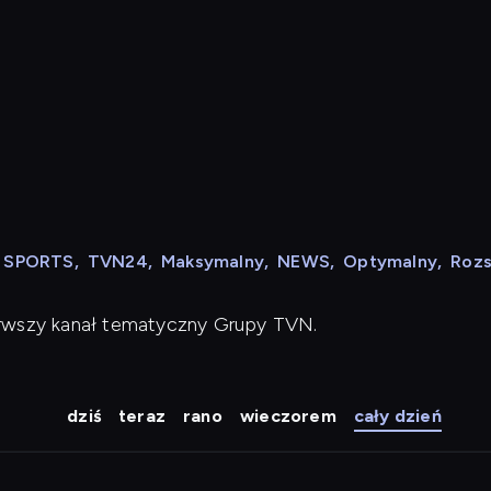
N SPORTS
,
TVN24
,
Maksymalny
,
NEWS
,
Optymalny
,
Roz
erwszy kanał tematyczny Grupy TVN.
dziś
teraz
rano
wieczorem
cały dzień