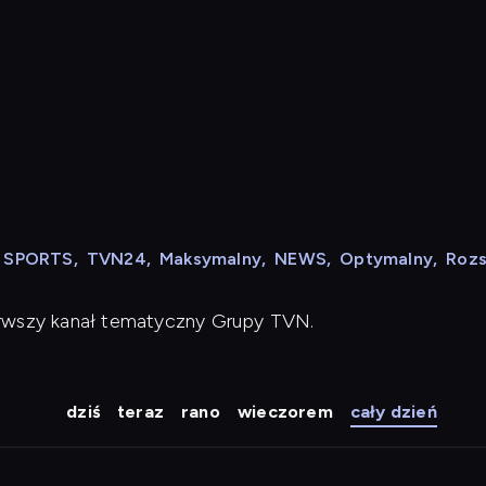
N SPORTS
,
TVN24
,
Maksymalny
,
NEWS
,
Optymalny
,
Roz
erwszy kanał tematyczny Grupy TVN.
dziś
teraz
rano
wieczorem
cały dzień