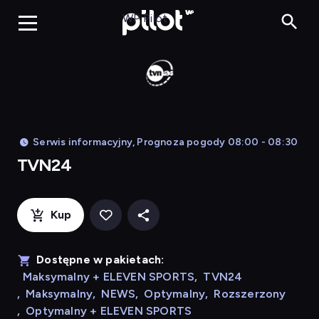
TVN24, Oglądaj w 
WP Pilot
Serwis informacyjny, Prognoza pogody 08:00 - 08:30
TVN24
Kup
Dostępne w pakietach:
Maksymalny + ELEVEN SPORTS
,
TVN24
,
Maksymalny
,
NEWS
,
Optymalny
,
Rozszerzony
,
Optymalny + ELEVEN SPORTS