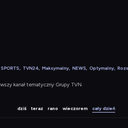
N SPORTS
,
TVN24
,
Maksymalny
,
NEWS
,
Optymalny
,
Roz
erwszy kanał tematyczny Grupy TVN.
dziś
teraz
rano
wieczorem
cały dzień