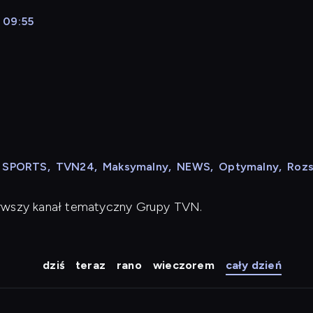
 09:55
N SPORTS
,
TVN24
,
Maksymalny
,
NEWS
,
Optymalny
,
Roz
erwszy kanał tematyczny Grupy TVN.
dziś
teraz
rano
wieczorem
cały dzień