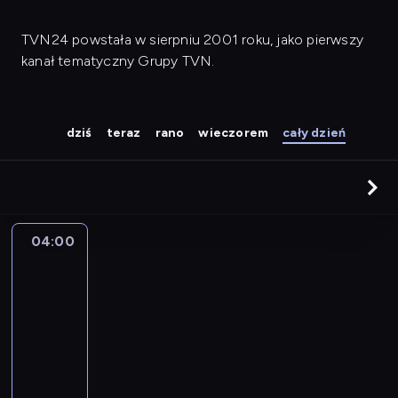
TVN24 powstała w sierpniu 2001 roku, jako pierwszy
kanał tematyczny Grupy TVN.
dziś
teraz
rano
wieczorem
cały dzień
04:00
Serwis
informacyjny,
Prognoza
pogody
04:00
-
04:30
program
informacyjny