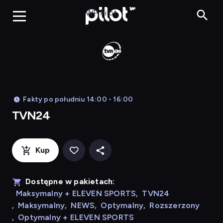
TVN24, Oglądaj w 
WP Pilot
Fakty po południu 14:00 - 16:00
TVN24
Kup
Dostępne w pakietach:
Maksymalny + ELEVEN SPORTS
,
TVN24
,
Maksymalny
,
NEWS
,
Optymalny
,
Rozszerzony
,
Optymalny + ELEVEN SPORTS