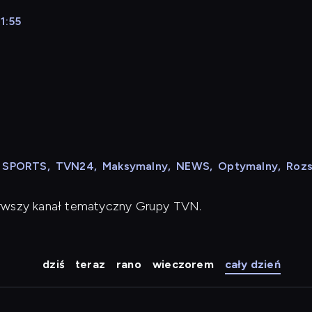
1:55
N SPORTS
,
TVN24
,
Maksymalny
,
NEWS
,
Optymalny
,
Roz
erwszy kanał tematyczny Grupy TVN.
dziś
teraz
rano
wieczorem
cały dzień