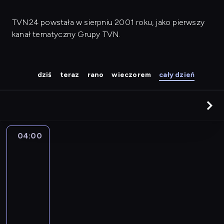
TVN24 powstała w sierpniu 2001 roku, jako pierwszy
kanał tematyczny Grupy TVN.
dziś
teraz
rano
wieczorem
cały dzień
04:00
Serwis
informacyjny,
Prognoza
pogody
04:00
-
04:30
program
informacyjny